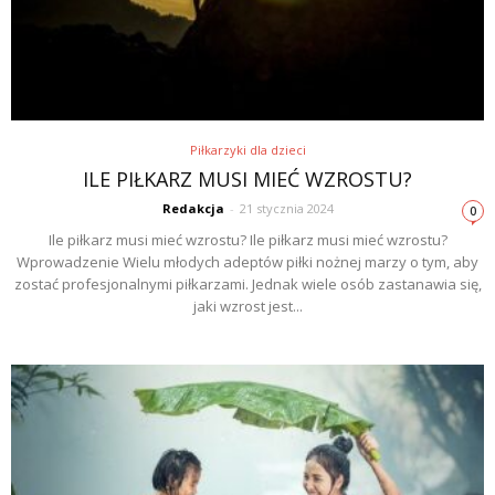
Piłkarzyki dla dzieci
ILE PIŁKARZ MUSI MIEĆ WZROSTU?
Redakcja
-
21 stycznia 2024
0
Ile piłkarz musi mieć wzrostu? Ile piłkarz musi mieć wzrostu?
Wprowadzenie Wielu młodych adeptów piłki nożnej marzy o tym, aby
zostać profesjonalnymi piłkarzami. Jednak wiele osób zastanawia się,
jaki wzrost jest...