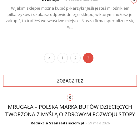
W jakim sklepie można kupić piłkarzyki? Jeśli jesteś miłośnikiem
piłkarzyków i szukasz odpowiedniego sklepu, w którym możesz je
zakupić, to trafiłeś we właściwe miejsce! Nasza firma specjalizuje się
w...
1
2
3
ZOBACZ TEŻ
0
MRUGAŁA – POLSKA MARKA BUTÓW DZIECIĘCYCH
TWORZONA Z MYŚLĄ O ZDROWYM ROZWOJU STOPY
Redakcja Szansadzieciom.pl
-
29 maja 2026