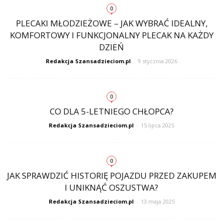
0
PLECAKI MŁODZIEŻOWE – JAK WYBRAĆ IDEALNY,
KOMFORTOWY I FUNKCJONALNY PLECAK NA KAŻDY
DZIEŃ
Redakcja Szansadzieciom.pl
-
9 stycznia 2026
0
CO DLA 5-LETNIEGO CHŁOPCA?
Redakcja Szansadzieciom.pl
-
15 lipca 2025
0
JAK SPRAWDZIĆ HISTORIĘ POJAZDU PRZED ZAKUPEM
I UNIKNĄĆ OSZUSTWA?
Redakcja Szansadzieciom.pl
-
13 maja 2025