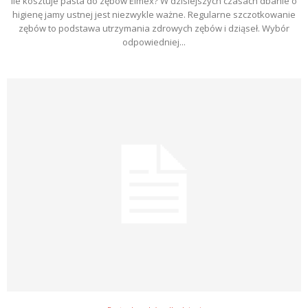
Ile kosztuje pasta do zębów Elmex? W dzisiejszych czasach dbanie o
higienę jamy ustnej jest niezwykle ważne. Regularne szczotkowanie
zębów to podstawa utrzymania zdrowych zębów i dziąseł. Wybór
odpowiedniej...