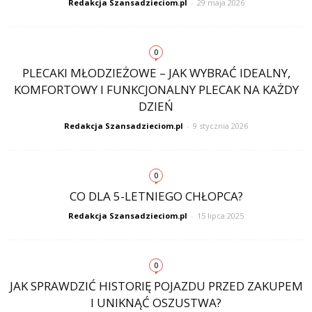
Redakcja Szansadzieciom.pl
-
29 maja 2026
0
PLECAKI MŁODZIEŻOWE – JAK WYBRAĆ IDEALNY,
KOMFORTOWY I FUNKCJONALNY PLECAK NA KAŻDY
DZIEŃ
Redakcja Szansadzieciom.pl
-
9 stycznia 2026
0
CO DLA 5-LETNIEGO CHŁOPCA?
Redakcja Szansadzieciom.pl
-
15 lipca 2025
0
JAK SPRAWDZIĆ HISTORIĘ POJAZDU PRZED ZAKUPEM
I UNIKNĄĆ OSZUSTWA?