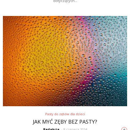
dotyczących...
Pasty do zębów dla dzieci
JAK MYĆ ZĘBY BEZ PASTY?
Redakcja
-
8 czerwca 2024
0