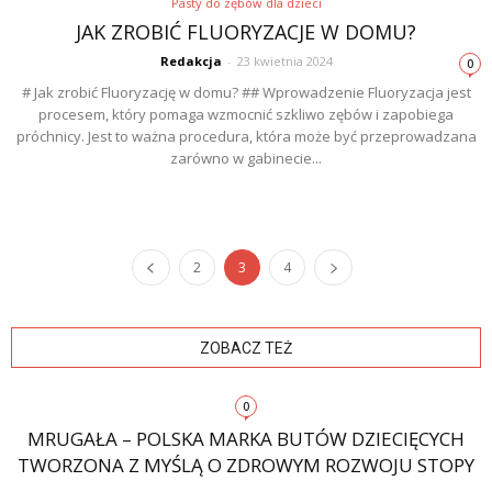
Pasty do zębów dla dzieci
JAK ZROBIĆ FLUORYZACJE W DOMU?
Redakcja
-
23 kwietnia 2024
0
# Jak zrobić Fluoryzację w domu? ## Wprowadzenie Fluoryzacja jest
procesem, który pomaga wzmocnić szkliwo zębów i zapobiega
próchnicy. Jest to ważna procedura, która może być przeprowadzana
zarówno w gabinecie...
2
3
4
ZOBACZ TEŻ
0
MRUGAŁA – POLSKA MARKA BUTÓW DZIECIĘCYCH
TWORZONA Z MYŚLĄ O ZDROWYM ROZWOJU STOPY