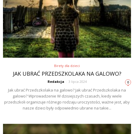
Birety dla dzieci
JAK UBRAĆ PRZEDSZKOLAKA NA GALOWO?
Redakcja
-
3 lipca 2024
0
Jak ubrać Przedszkolaka na galowo? Jak ubrać Przedszkolaka na
galowo? Wprowadzenie W dzisiejszych czasach, kiedy wiele
przedszkoli organizuje różnego rodzaju uroczystości, ważne jest, aby
nasze dzieci były odpowiednio ubrane na takie...