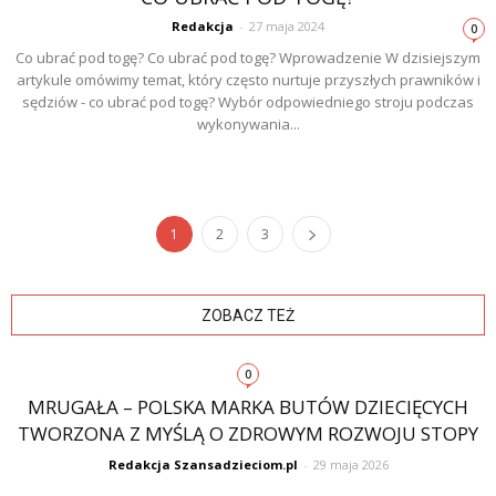
Redakcja
-
27 maja 2024
0
Co ubrać pod togę? Co ubrać pod togę? Wprowadzenie W dzisiejszym
artykule omówimy temat, który często nurtuje przyszłych prawników i
sędziów - co ubrać pod togę? Wybór odpowiedniego stroju podczas
wykonywania...
1
2
3
ZOBACZ TEŻ
0
MRUGAŁA – POLSKA MARKA BUTÓW DZIECIĘCYCH
TWORZONA Z MYŚLĄ O ZDROWYM ROZWOJU STOPY
Redakcja Szansadzieciom.pl
-
29 maja 2026