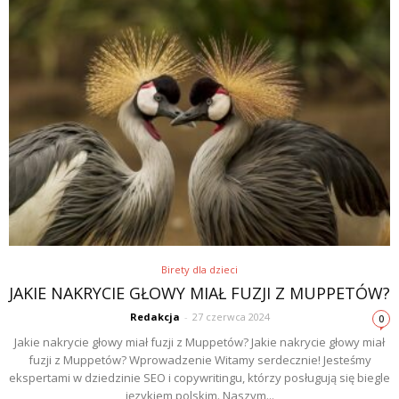
Birety dla dzieci
JAKIE NAKRYCIE GŁOWY MIAŁ FUZJI Z MUPPETÓW?
Redakcja
-
27 czerwca 2024
0
Jakie nakrycie głowy miał fuzji z Muppetów? Jakie nakrycie głowy miał
fuzji z Muppetów? Wprowadzenie Witamy serdecznie! Jesteśmy
ekspertami w dziedzinie SEO i copywritingu, którzy posługują się biegle
językiem polskim. Naszym...