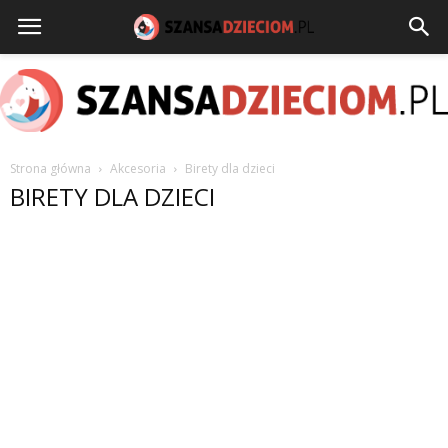
Strona główna
Akcesoria
Birety dla dzieci
szansadzieciom.pl
BIRETY DLA DZIECI