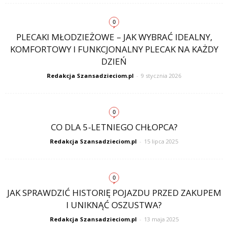
0
PLECAKI MŁODZIEŻOWE – JAK WYBRAĆ IDEALNY,
KOMFORTOWY I FUNKCJONALNY PLECAK NA KAŻDY
DZIEŃ
Redakcja Szansadzieciom.pl
-
9 stycznia 2026
0
CO DLA 5-LETNIEGO CHŁOPCA?
Redakcja Szansadzieciom.pl
-
15 lipca 2025
0
JAK SPRAWDZIĆ HISTORIĘ POJAZDU PRZED ZAKUPEM
I UNIKNĄĆ OSZUSTWA?
Redakcja Szansadzieciom.pl
-
13 maja 2025