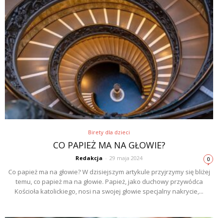
Birety dla dzieci
CO PAPIEŻ MA NA GŁOWIE?
Redakcja
-
29 maja 2024
0
Co papież ma na głowie? W dzisiejszym artykule przyjrzymy się bliżej
temu, co papież ma na głowie. Papież, jako duchowy przywódca
Kościoła katolickiego, nosi na swojej głowie specjalny nakrycie,...