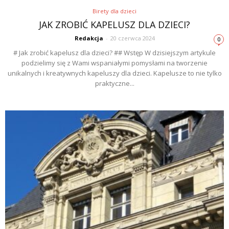
Birety dla dzieci
JAK ZROBIĆ KAPELUSZ DLA DZIECI?
Redakcja
-
20 czerwca 2024
0
# Jak zrobić kapelusz dla dzieci? ## Wstęp W dzisiejszym artykule
podzielimy się z Wami wspaniałymi pomysłami na tworzenie
unikalnych i kreatywnych kapeluszy dla dzieci. Kapelusze to nie tylko
praktyczne...