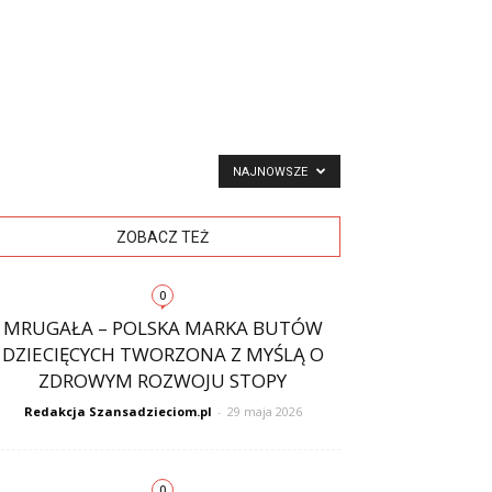
NAJNOWSZE
ZOBACZ TEŻ
0
MRUGAŁA – POLSKA MARKA BUTÓW
DZIECIĘCYCH TWORZONA Z MYŚLĄ O
ZDROWYM ROZWOJU STOPY
Redakcja Szansadzieciom.pl
-
29 maja 2026
0