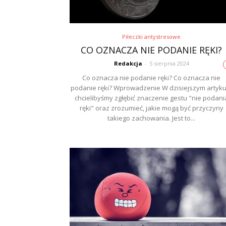
Piłeczki antystresowe
CO OZNACZA NIE PODANIE RĘKI?
Redakcja
-
5 sierpnia 2024
Co oznacza nie podanie ręki? Co oznacza nie
podanie ręki? Wprowadzenie W dzisiejszym artyku
chcielibyśmy zgłębić znaczenie gestu "nie podani
ręki" oraz zrozumieć, jakie mogą być przyczyny
takiego zachowania. Jest to...