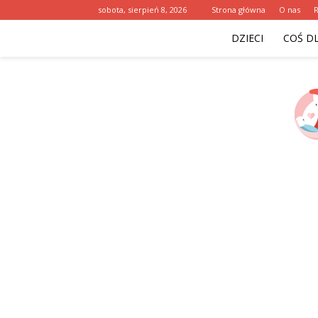
sobota, sierpień 8, 2026
Strona główna
O nas
DZIECI
COŚ D