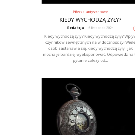
Piłeczki antystresowe
KIEDY WYCHODZĄ ŻYŁY?
Redakcja
-
6 listopada 2024
Kiedy wychodzą żyły? Kiedy wychodzą żyły? Wpły
czynników zewnętrznych na widoczność żył Wiel
osób zastanawia się, kiedy wychodzą żyły i jak
można je bardziej wyeksponować. Odpowiedź na 
pytanie zależy od...