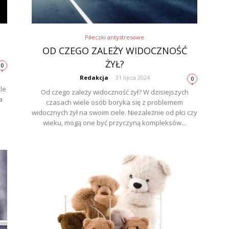
Piłeczki antystresowe
OD CZEGO ZALEŻY WIDOCZNOŚĆ
ŻYŁ?
0
Redakcja
-
31 lipca 2024
0
le
Od czego zależy widoczność żył? W dzisiejszych
a
czasach wiele osób boryka się z problemem
widocznych żył na swoim ciele. Niezależnie od płci czy
wieku, mogą one być przyczyną kompleksów...