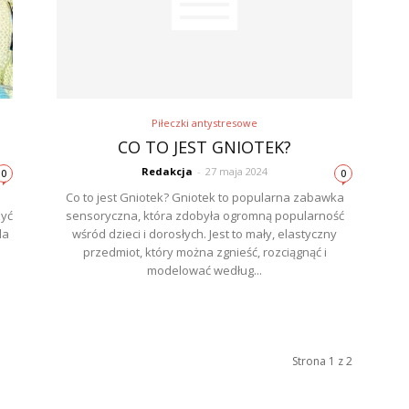
Piłeczki antystresowe
CO TO JEST GNIOTEK?
Redakcja
-
27 maja 2024
0
0
Co to jest Gniotek? Gniotek to popularna zabawka
zyć
sensoryczna, która zdobyła ogromną popularność
la
wśród dzieci i dorosłych. Jest to mały, elastyczny
przedmiot, który można zgnieść, rozciągnąć i
modelować według...
Strona 1 z 2