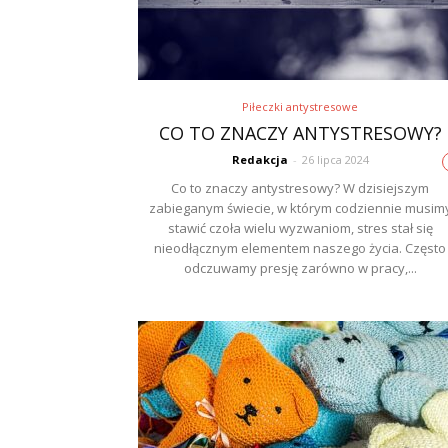
Piłeczki antystresowe
CO TO ZNACZY ANTYSTRESOWY?
Redakcja
-
26 lipca 2024
Co to znaczy antystresowy? W dzisiejszym
zabieganym świecie, w którym codziennie musim
stawić czoła wielu wyzwaniom, stres stał się
nieodłącznym elementem naszego życia. Często
odczuwamy presję zarówno w pracy,...