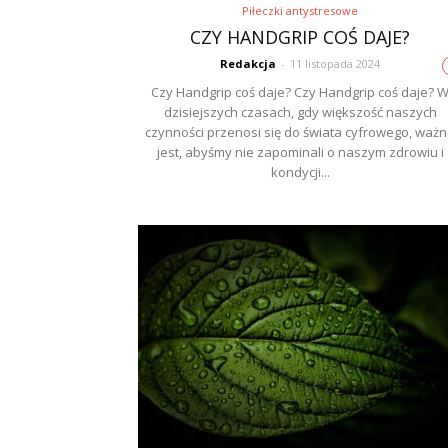
Piłeczki antystresowe
CZY HANDGRIP COŚ DAJE?
Redakcja
-
11 listopada 2024
Czy Handgrip coś daje? Czy Handgrip coś daje? 
dzisiejszych czasach, gdy większość naszych
czynności przenosi się do świata cyfrowego, waż
jest, abyśmy nie zapominali o naszym zdrowiu i
kondycji...