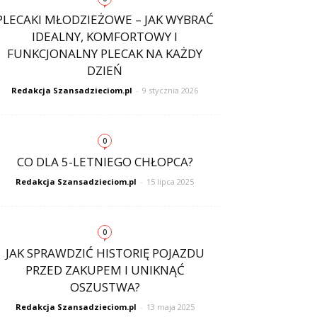
PLECAKI MŁODZIEŻOWE – JAK WYBRAĆ
IDEALNY, KOMFORTOWY I
FUNKCJONALNY PLECAK NA KAŻDY
DZIEŃ
Redakcja Szansadzieciom.pl
-
9 stycznia 2026
0
CO DLA 5-LETNIEGO CHŁOPCA?
Redakcja Szansadzieciom.pl
-
15 lipca 2025
0
JAK SPRAWDZIĆ HISTORIĘ POJAZDU
PRZED ZAKUPEM I UNIKNĄĆ
OSZUSTWA?
Redakcja Szansadzieciom.pl
-
13 maja 2025