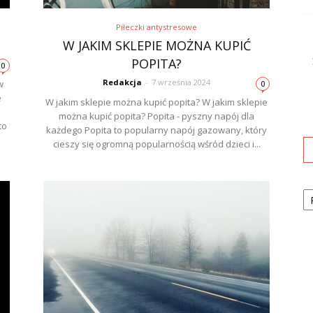
Piłeczki antystresowe
W JAKIM SKLEPIE MOŻNA KUPIĆ
POPITA?
0
Redakcja
-
7 września 2024
w
0
e
W jakim sklepie można kupić popita? W jakim sklepie
można kupić popita? Popita - pyszny napój dla
to
każdego Popita to popularny napój gazowany, który
cieszy się ogromną popularnością wśród dzieci i...
Ka