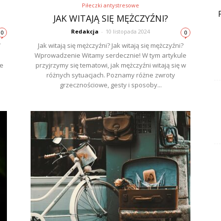
Piłeczki antystresowe
JAK WITAJĄ SIĘ MĘŻCZYŹNI?
Redakcja
-
10 listopada 2024
0
0
W
Jak witają się mężczyźni? Jak witają się mężczyźni?
Wprowadzenie Witamy serdecznie! W tym artykule
ne
przyjrzymy się tematowi, jak mężczyźni witają się w
różnych sytuacjach. Poznamy różne zwroty
grzecznościowe, gesty i sposoby...