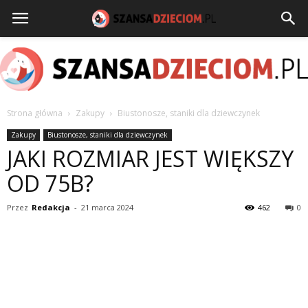
Strona główna
Zakupy
Biustonosze, staniki dla dziewczynek
szansadzieciom.pl
Zakupy
Biustonosze, staniki dla dziewczynek
JAKI ROZMIAR JEST WIĘKSZY
OD 75B?
Przez
Redakcja
-
21 marca 2024
462
0