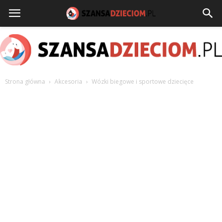
Strona główna
Akcesoria
Wózki biegowe i sportowe dziecięce
szansadzieciom.pl