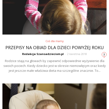
Coś dla mamy
PRZEPISY NA OBIAD DLA DZIECI POWYŻEJ ROKU
Redakcja Szansadzieciom.pl
-
2 kwietnia 2018
3
Rodzice stają na głowach by zapewnić odpowiednie wyżywienie dla
swoich pociech. Kiedy dziecko jest w okresie niemowlęcym oraz kiedy
jest jeszcze małe właściwa dieta ma szczególne znacznie. To...