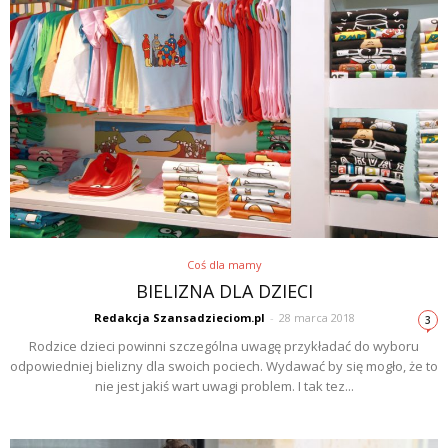
Coś dla mamy
BIELIZNA DLA DZIECI
Redakcja Szansadzieciom.pl
-
28 marca 2018
3
Rodzice dzieci powinni szczególna uwagę przykładać do wyboru
odpowiedniej bielizny dla swoich pociech. Wydawać by się mogło, że to
nie jest jakiś wart uwagi problem. I tak tez...