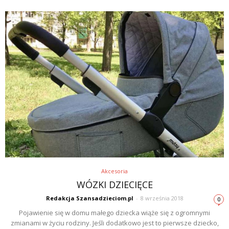
Akcesoria
WÓZKI DZIECIĘCE
Redakcja Szansadzieciom.pl
-
8 września 2018
0
Pojawienie się w domu małego dziecka wiąże się z ogromnymi
zmianami w życiu rodziny. Jeśli dodatkowo jest to pierwsze dziecko,