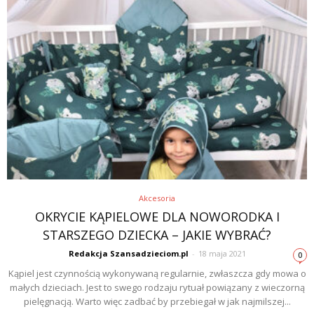
Akcesoria
OKRYCIE KĄPIELOWE DLA NOWORODKA I
STARSZEGO DZIECKA – JAKIE WYBRAĆ?
Redakcja Szansadzieciom.pl
-
18 maja 2021
0
Kąpiel jest czynnością wykonywaną regularnie, zwłaszcza gdy mowa o
małych dzieciach. Jest to swego rodzaju rytuał powiązany z wieczorną
pielęgnacją. Warto więc zadbać by przebiegał w jak najmilszej...