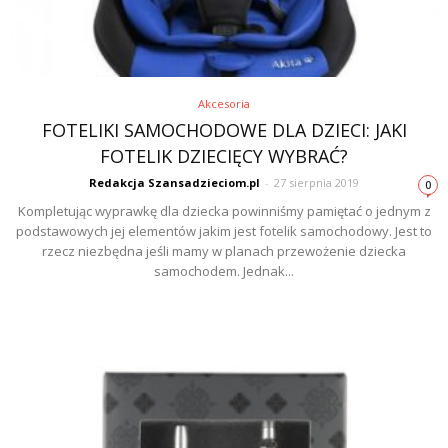
Akcesoria
FOTELIKI SAMOCHODOWE DLA DZIECI: JAKI
FOTELIK DZIECIĘCY WYBRAĆ?
Redakcja Szansadzieciom.pl
-
27 sierpnia 2019
0
Kompletując wyprawkę dla dziecka powinniśmy pamiętać o jednym z
podstawowych jej elementów jakim jest fotelik samochodowy. Jest to
rzecz niezbędna jeśli mamy w planach przewożenie dziecka
samochodem. Jednak...