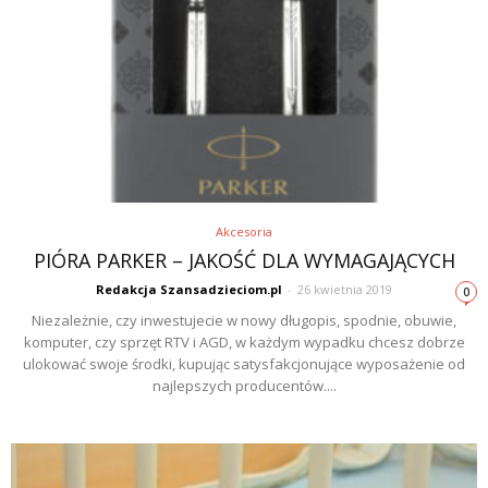
Akcesoria
PIÓRA PARKER – JAKOŚĆ DLA WYMAGAJĄCYCH
Redakcja Szansadzieciom.pl
-
26 kwietnia 2019
0
Niezależnie, czy inwestujecie w nowy długopis, spodnie, obuwie,
komputer, czy sprzęt RTV i AGD, w każdym wypadku chcesz dobrze
ulokować swoje środki, kupując satysfakcjonujące wyposażenie od
najlepszych producentów....