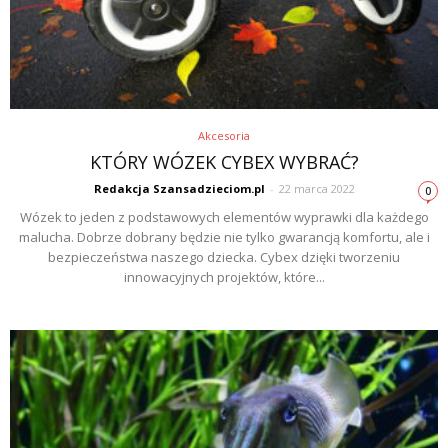
Akcesoria
KTÓRY WÓZEK CYBEX WYBRAĆ?
Redakcja Szansadzieciom.pl
-
22 marca 2022
0
Wózek to jeden z podstawowych elementów wyprawki dla każdego
malucha. Dobrze dobrany będzie nie tylko gwarancją komfortu, ale i
bezpieczeństwa naszego dziecka. Cybex dzięki tworzeniu
innowacyjnych projektów, które...