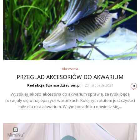
Akcesoria
PRZEGLĄD AKCESORIÓW DO AKWARIUM
Redakcja Szansadzieciom.pl
-
20 listopada 2021
0
Wysokiej jakości akcesoria do akwarium sprawią, że rybki będą
rozwijały się w najlepszych warunkach. Kolejnym atutem jest czyste i
miłe dla oka akwarium. W tym poradniku dowiesz się,...