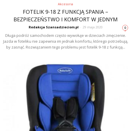
Akcesoria
FOTELIK 9-18 Z FUNKCJĄ SPANIA –
BEZPIECZEŃSTWO I KOMFORT W JEDNYM
Redakcja Szansadzieciom.pl
-
29 maja 2020
0
Długa podróż samochodem często wywołuje w dzieciach zmęczenie.
Jazda w foteliku nie zapewnia im jednak komfortu, którego potrzebują,
by zasnąć. Rozwiązaniem tego problemu jest fotelik 9-18 z funkcją...