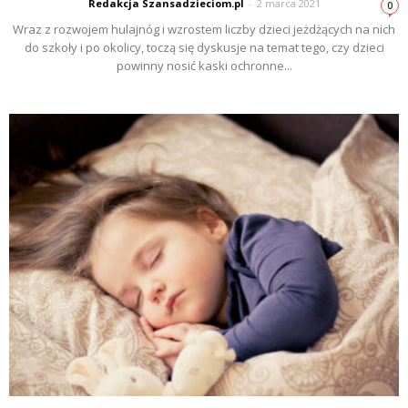
Redakcja Szansadzieciom.pl
-
2 marca 2021
0
Wraz z rozwojem hulajnóg i wzrostem liczby dzieci jeżdżących na nich
do szkoły i po okolicy, toczą się dyskusje na temat tego, czy dzieci
powinny nosić kaski ochronne...