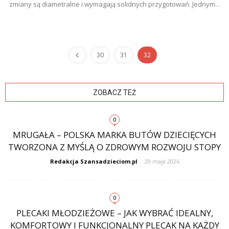
zmiany są diametralne i wymagają solidnych przygotowań. Jednym...
30
31
32
ZOBACZ TEŻ
0
MRUGAŁA – POLSKA MARKA BUTÓW DZIECIĘCYCH
TWORZONA Z MYŚLĄ O ZDROWYM ROZWOJU STOPY
Redakcja Szansadzieciom.pl
-
29 maja 2026
0
PLECAKI MŁODZIEŻOWE – JAK WYBRAĆ IDEALNY,
KOMFORTOWY I FUNKCJONALNY PLECAK NA KAŻDY